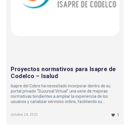
Isalud
Proyectos normativos para Isapre de
Codelco – Isalud
Isapre del Cobre ha necesitado incorporar dentro de su
portal privado “Sucursal Virtual” una serie de mejoras
normativas tendientes a ampliar la experiencia de los
usuarios y canalizar servicios online, facilitando su
tramitación a través de la web y descongestionando la
atención por medio de canales presenciales.
octubre 24, 2022
1