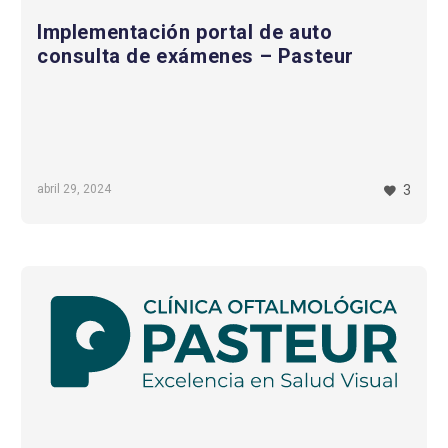
Implementación portal de auto
consulta de exámenes – Pasteur
abril 29, 2024
3
Implementación
nuevo
portal
de
agendamiento
–
Pasteur