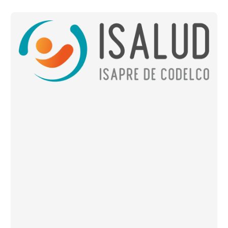
Implementación
Sitio
Web
–
ISALUD