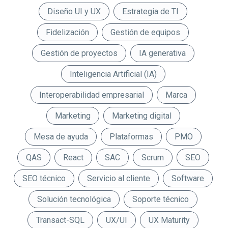
Diseño UI y UX
Estrategia de TI
Fidelización
Gestión de equipos
Gestión de proyectos
IA generativa
Inteligencia Artificial (IA)
Interoperabilidad empresarial
Marca
Marketing
Marketing digital
Mesa de ayuda
Plataformas
PMO
QAS
React
SAC
Scrum
SEO
SEO técnico
Servicio al cliente
Software
Solución tecnológica
Soporte técnico
Transact-SQL
UX/UI
UX Maturity