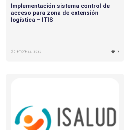
Implementación sistema control de
acceso para zona de extensión
logística – ITIS
diciembre 22, 2023
7
Proyectos
normativos
para
Isapre
de
Codelco
–