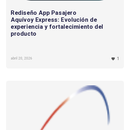
Rediseño App Pasajero
Aquívoy Express: Evolución de
experiencia y fortalecimiento del
producto
abril 20, 2026
1
Implementación
sistema
de
inducción
y
control