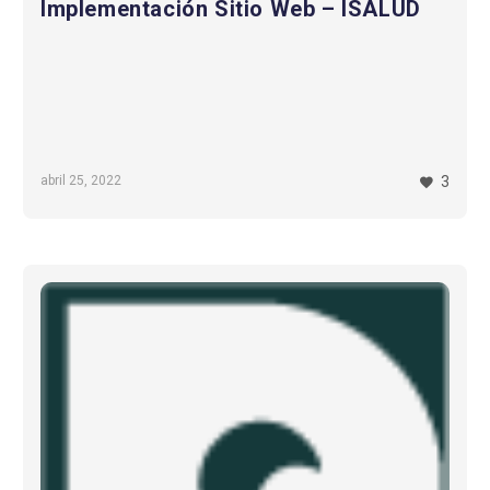
Implementación Sitio Web – ISALUD
abril 25, 2022
3
Sistema
gestión
de
información
hospitalaria
(HIS)