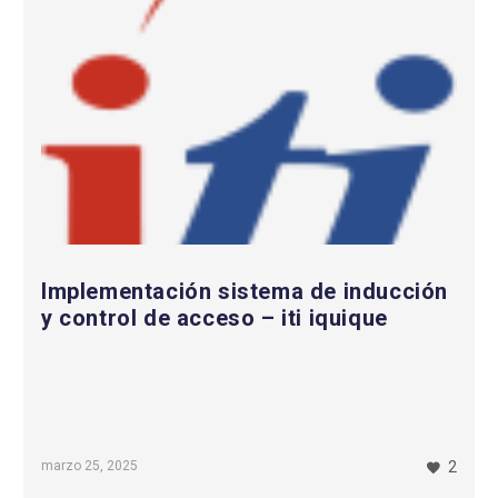
de
acceso
–
iti
iquique
Implementación sistema de inducción
y control de acceso – iti iquique
marzo 25, 2025
2