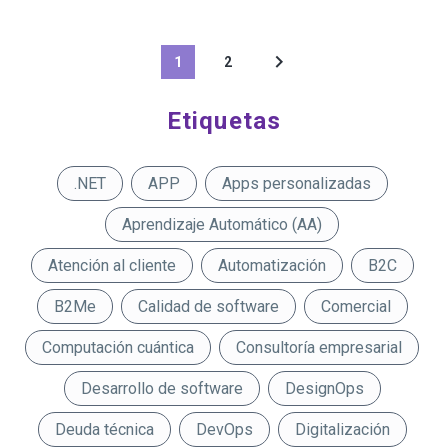
1
2
Etiquetas
.NET
APP
Apps personalizadas
Aprendizaje Automático (AA)
Atención al cliente
Automatización
B2C
B2Me
Calidad de software
Comercial
Computación cuántica
Consultoría empresarial
Desarrollo de software
DesignOps
Deuda técnica
DevOps
Digitalización