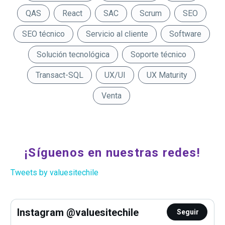
QAS
React
SAC
Scrum
SEO
SEO técnico
Servicio al cliente
Software
Solución tecnológica
Soporte técnico
Transact-SQL
UX/UI
UX Maturity
Venta
¡Síguenos en nuestras redes!
Tweets by valuesitechile
Instagram @valuesitechile
Seguir