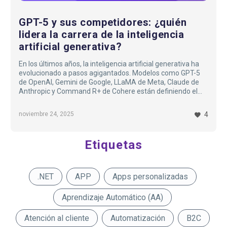
GPT-5 y sus competidores: ¿quién
lidera la carrera de la inteligencia
artificial generativa?
En los últimos años, la inteligencia artificial generativa ha
evolucionado a pasos agigantados. Modelos como GPT-5
de OpenAI, Gemini de Google, LLaMA de Meta, Claude de
Anthropic y Command R+ de Cohere están definiendo el
nuevo estándar para asistentes virtuales, generación de
texto, imágenes, código y más. Pero… ¿cuál es el más
noviembre 24, 2025
4
avanzado? ¿Qué diferencias reales existen? En este
artículo te ofrecemos una comparación clara, actualizada y
sin tecnicismos innecesarios…
Etiquetas
.NET
APP
Apps personalizadas
Aprendizaje Automático (AA)
Atención al cliente
Automatización
B2C