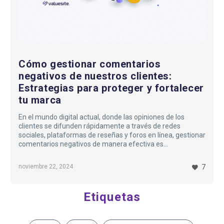
tu
marca
Cómo gestionar comentarios
negativos de nuestros clientes:
Estrategias para proteger y fortalecer
tu marca
En el mundo digital actual, donde las opiniones de los
clientes se difunden rápidamente a través de redes
sociales, plataformas de reseñas y foros en línea, gestionar
comentarios negativos de manera efectiva es
fundamental para proteger y fortalecer la reputación de tu
marca. Si bien puede ser desalentador recibir críticas, es
noviembre 22, 2024
7
importante verlas como oportunidades para mejorar y
mostrar la calidad de tu servicio al cliente. A continuación,
te presentamos una guía práctica para manejar estos
Etiquetas
comentarios de manera constructiva…