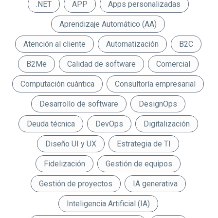
.NET
APP
Apps personalizadas
Aprendizaje Automático (AA)
Atención al cliente
Automatización
B2C
B2Me
Calidad de software
Comercial
Computación cuántica
Consultoría empresarial
Desarrollo de software
DesignOps
Deuda técnica
DevOps
Digitalización
Diseño UI y UX
Estrategia de TI
Fidelización
Gestión de equipos
Gestión de proyectos
IA generativa
Inteligencia Artificial (IA)