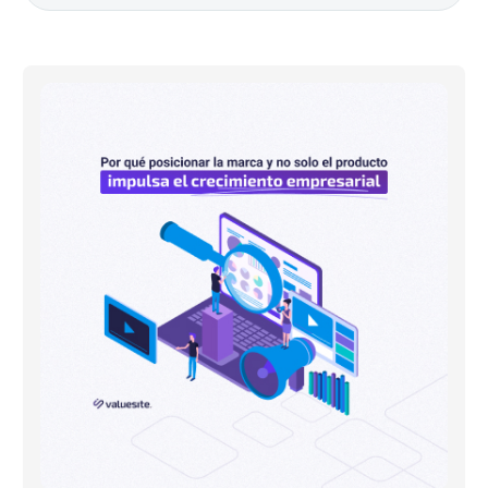
Por
qué
posicionar
la
marca
es
clave
para
crecer