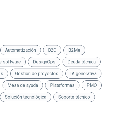
Automatización
B2C
B2Me
e software
DesignOps
Deuda técnica
os
Gestión de proyectos
IA generativa
Mesa de ayuda
Plataformas
PMO
Solución tecnológica
Soporte técnico