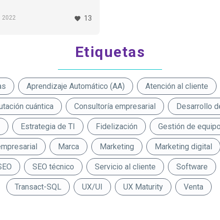
tas culturas y que deben
…
1, 2022
13
Etiquetas
as
Aprendizaje Automático (AA)
Atención al cliente
tación cuántica
Consultoría empresarial
Desarrollo d
Estrategia de TI
Fidelización
Gestión de equip
empresarial
Marca
Marketing
Marketing digital
SEO
SEO técnico
Servicio al cliente
Software
Transact-SQL
UX/UI
UX Maturity
Venta