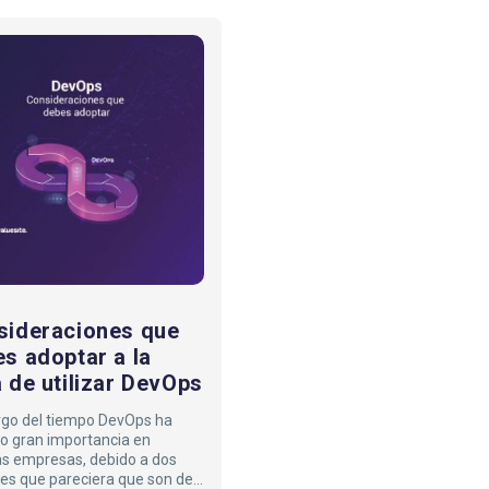
Consideraciones
que
debes
adoptar
a
la
hora
de
utilizar
DevOps
sideraciones que
s adoptar a la
 de utilizar DevOps
argo del tiempo DevOps ha
 gran importancia en
s empresas, debido a dos
es que pareciera que son de