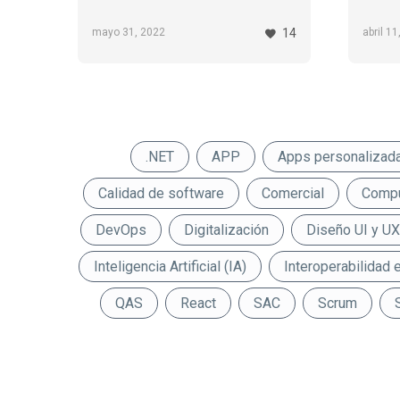
integración de metodología Agile y
distin
cultura DevOps…
unirse
mayo 31, 2022
abril 1
14
.NET
APP
Apps personalizad
Calidad de software
Comercial
Compu
DevOps
Digitalización
Diseño UI y UX
Inteligencia Artificial (IA)
Interoperabilidad 
QAS
React
SAC
Scrum