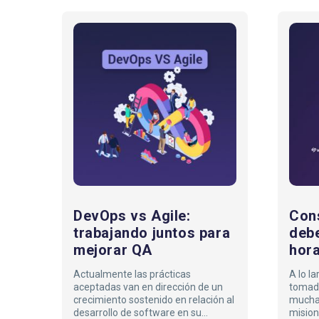
DevOps
vs
Agile:
trabajando
juntos
para
mejorar
QA
DevOps vs Agile:
Con
trabajando juntos para
debe
mejorar QA
hora
Actualmente las prácticas
A lo l
aceptadas van en dirección de un
tomado
crecimiento sostenido en relación al
mucha
desarrollo de software en su
mision