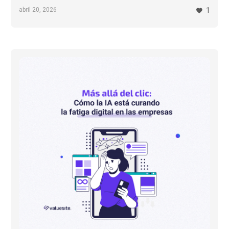
abril 20, 2026
1
Cómo
la
IA
está
curando
la
fatiga
digital
en
las
empresas