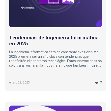
Tendencias de Ingeniería Informática
en 2025
La ingeniería informática está en constante evolución, y el
2025 promete ser un año clave con tendencias que
redefinirán el panorama tecnológico. Estas innovaciones no
solo transformarán la industria, sino que también influirán
en cómo interactuamos con la tecnología en nuestra vida
diaria. A continuación, exploramos las principales
tendencias de ingeniería informática que están
enero 22, 2025
7
configurando el futuro…
Personalización