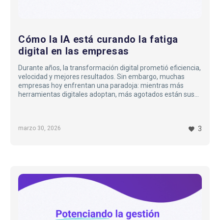
Cómo la IA está curando la fatiga
digital en las empresas
Durante años, la transformación digital prometió eficiencia,
velocidad y mejores resultados. Sin embargo, muchas
empresas hoy enfrentan una paradoja: mientras más
herramientas digitales adoptan, más agotados están sus
equipos.
Correos interminables, notificaciones constantes, sistemas
que no se integran y tareas repetitivas han dado lugar a un
marzo 30, 2026
3
fenómeno cada vez más común: la fatiga digital…
Potenciando
la
gestión
del