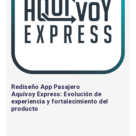
de
experiencia
y
fortalecimiento
del
producto
Rediseño App Pasajero
Aquívoy Express: Evolución de
experiencia y fortalecimiento del
producto