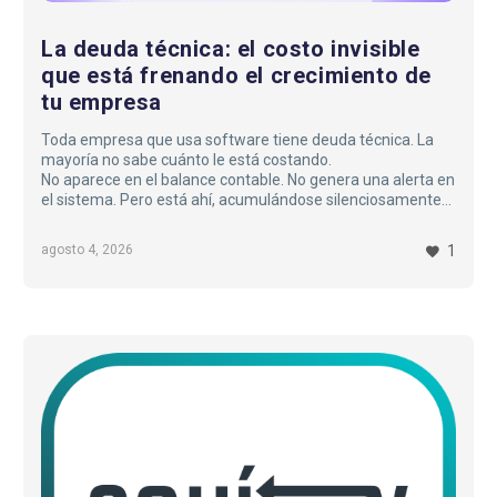
La deuda técnica: el costo invisible
que está frenando el crecimiento de
tu empresa
Toda empresa que usa software tiene deuda técnica. La
mayoría no sabe cuánto le está costando.
No aparece en el balance contable. No genera una alerta en
el sistema. Pero está ahí, acumulándose silenciosamente
cada vez que se elige una solución rápida sobre una
correcta, cada vez que se lanza una funcionalidad sin
agosto 4, 2026
1
documentarla, cada vez que se parchea un error en lugar
de resolverlo de raíz.
Y en algún momento, esa deuda cobra…
Rediseño
App
Pasajero
Aquívoy Express:
Evolución