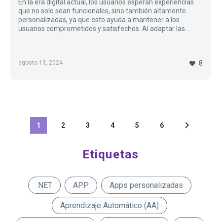
En la era digital actual, los usuarios esperan experiencias
que no solo sean funcionales, sino también altamente
personalizadas, ya que esto ayuda a mantener a los
usuarios comprometidos y satisfechos. Al adaptar las
experiencias a las necesidades y preferencias individuales,
las aplicaciones pueden ofrecer un valor único y relevante a
cada usuario. Esto no solo mejora la experiencia del
agosto 13, 2024
8
usuario, sino que también aumenta la retención y la lealtad
del cliente…
1
2
3
4
5
6
Etiquetas
.NET
APP
Apps personalizadas
Aprendizaje Automático (AA)