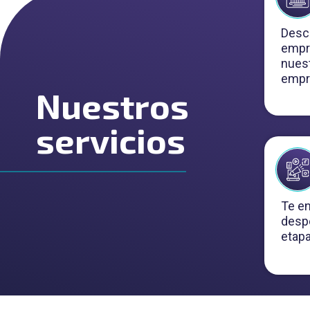
Descu
empre
nuest
empr
Nuestros
servicios
Te en
despe
etap