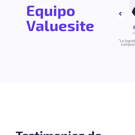
Equipo
Valuesite
D
“Lo lograd
comprom
Testimonios de