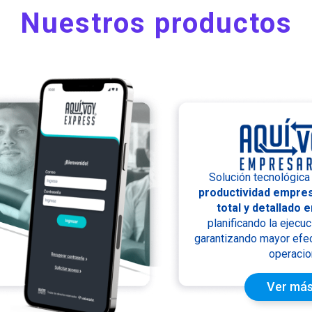
Nuestros productos
Solución tecnológica
productividad empres
total y detallado 
planificando la ejecuc
garantizando mayor efect
operacio
Ver má