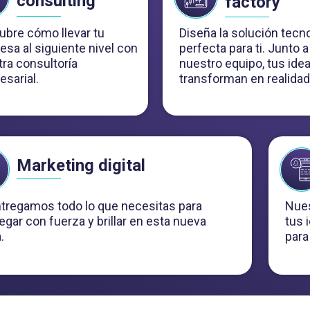
consulting
factory
bre cómo llevar tu
Diseña la solución tecn
sa al siguiente nivel con
perfecta para ti. Junto a
ra consultoría
nuestro equipo, tus ide
esarial.
transforman en realidad
Marketing digital
tregamos todo lo que necesitas para
Nues
gar con fuerza y brillar en esta nueva
tus 
a.
para