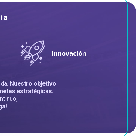
ia
Innovación
ida.
Nuestro objetivo
metas estratégicas.
ntinuo,
ga!