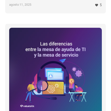
agosto 11, 2025
5
Las
diferencias
entre
la
mesa
de
ayuda
de
TI
y
la
mesa
de