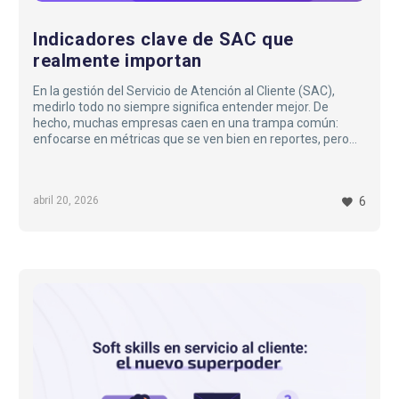
Indicadores clave de SAC que
realmente importan
En la gestión del Servicio de Atención al Cliente (SAC),
medirlo todo no siempre significa entender mejor. De
hecho, muchas empresas caen en una trampa común:
enfocarse en métricas que se ven bien en reportes, pero
que aportan poco valor real al negocio o a la experiencia del
cliente.
La pregunta clave no es cuántos indicadores tienes, sino
abril 20, 2026
6
cuáles realmente te ayudan a tomar decisiones.
En este artículo te contamos cuáles son los KPIs de SAC
que sí importan, cuáles deberías cuestionar y cómo
enfocar tu medición hacia resultados concretos…
Soft
skills
en
servicio
al