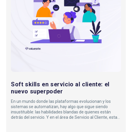
cliente:
el
nuevo
superpoder
Soft skills en servicio al cliente: el
nuevo superpoder
En un mundo donde las plataformas evolucionan y los
sistemas se automatizan, hay algo que sigue siendo
insustituible: las habilidades blandas de quienes están
detrás del servicio. Y en el área de Servicio al Cliente, estas
habilidades se han transformado en un verdadero
superpoder…