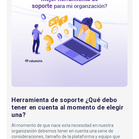
debo
tener
en
cuenta
al
momento
de
elegir
una?
Herramienta de soporte ¿Qué debo
tener en cuenta al momento de elegir
una?
Al momento de que nace esta necesidad en nuestra
organización debemos tener en cuenta una serie de
consideraciones, tamaño de la plataforma y equipo que