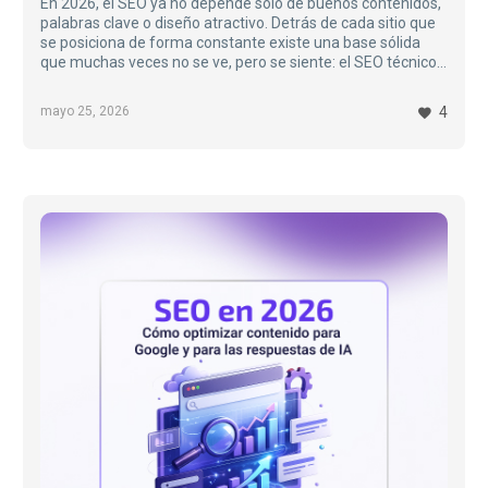
En 2026, el SEO ya no depende solo de buenos contenidos,
palabras clave o diseño atractivo. Detrás de cada sitio que
se posiciona de forma constante existe una base sólida
que muchas veces no se ve, pero se siente: el SEO técnico.
Puedes tener el mejor artículo del mundo, pero si los
motores de búsqueda —y hoy también los motores de IA—
mayo 25, 2026
4
no pueden rastrear, interpretar o cargar tu sitio
correctamente, ese contenido simplemente no competirá…
SEO
en
2026:
cómo
optimizar
contenido
para
Google
y
para