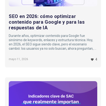
las
respuestas
de
SEO en 2026: cómo optimizar
IA
contenido para Google y para las
respuestas de IA
Durante años, optimizar contenido para Google fue
sinónimo de keywords, enlaces y estructura técnica. Hoy,
en 2026, el SEO sigue siendo clave, pero el escenario
cambió: los usuarios ya no solo buscan, ahora preguntan, y
muchas respuestas llegan desde motores de IA antes
incluso de hacer clic en un sitio web…
mayo 11, 2026
4
Indicadores
clave
de
SAC