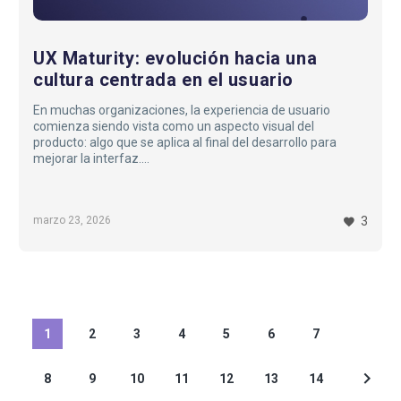
UX Maturity: evolución hacia una
cultura centrada en el usuario
En muchas organizaciones, la experiencia de usuario
comienza siendo vista como un aspecto visual del
producto: algo que se aplica al final del desarrollo para
mejorar la interfaz.
Con el tiempo, las empresas descubren que el diseño de
experiencias va mucho más allá de lo estético. Impacta
directamente en la claridad de los productos, en la
marzo 23, 2026
3
eficiencia de los procesos y en la adopción por parte de los
usuarios…
1
2
3
4
5
6
7
8
9
10
11
12
13
14