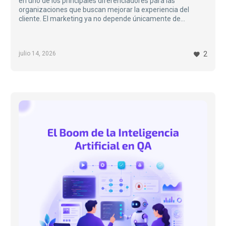
en uno de los principales diferenciadores para las
organizaciones que buscan mejorar la experiencia del
cliente. El marketing ya no depende únicamente de
campañas creativas o inversión publicitaria; hoy también
requiere que los sistemas de ventas, operaciones, logística
y atención al cliente trabajen de forma integrada para
julio 14, 2026
2
ofrecer experiencias coherentes y personalizadas…
El
Boom
de
la
Inteligencia
Artificial
en
QA