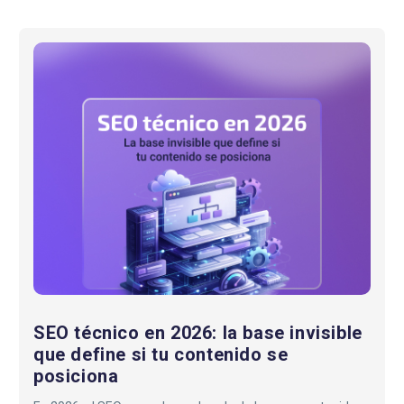
SEO
técnico
en
2026:
la
base
invisible
que
define
si
tu
contenido
se
SEO técnico en 2026: la base invisible
posiciona
que define si tu contenido se
posiciona