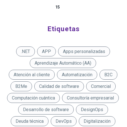
15
Etiquetas
.NET
APP
Apps personalizadas
Aprendizaje Automático (AA)
Atención al cliente
Automatización
B2C
B2Me
Calidad de software
Comercial
Computación cuántica
Consultoría empresarial
Desarrollo de software
DesignOps
Deuda técnica
DevOps
Digitalización