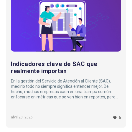
que
realmente
importan
Indicadores clave de SAC que
realmente importan
En la gestión del Servicio de Atención al Cliente (SAC),
medirlo todo no siempre significa entender mejor. De
hecho, muchas empresas caen en una trampa común:
enfocarse en métricas que se ven bien en reportes, pero
que aportan poco valor real al negocio o a la experiencia del
cliente.
La pregunta clave no es cuántos indicadores tienes, sino
abril 20, 2026
6
cuáles realmente te ayudan a tomar decisiones.
En este artículo te contamos cuáles son los KPIs de SAC
que sí importan, cuáles deberías cuestionar y cómo