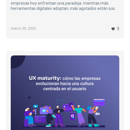
empresas hoy enfrentan una paradoja: mientras más
herramientas digitales adoptan, más agotados están sus
equipos.
Correos interminables, notificaciones constantes, sistemas
que no se integran y tareas repetitivas han dado lugar a un
marzo 30, 2026
3
fenómeno cada vez más común: la fatiga digital…
UX
Maturity:
evolución
hacia
una
cultura
centrada
en
el
usuario