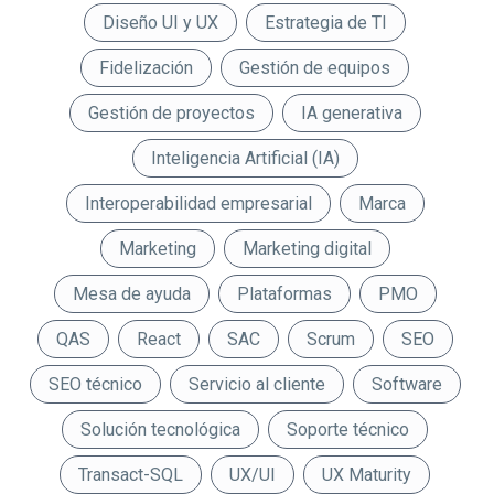
Diseño UI y UX
Estrategia de TI
Fidelización
Gestión de equipos
Gestión de proyectos
IA generativa
Inteligencia Artificial (IA)
Interoperabilidad empresarial
Marca
Marketing
Marketing digital
Mesa de ayuda
Plataformas
PMO
QAS
React
SAC
Scrum
SEO
SEO técnico
Servicio al cliente
Software
Solución tecnológica
Soporte técnico
Transact-SQL
UX/UI
UX Maturity