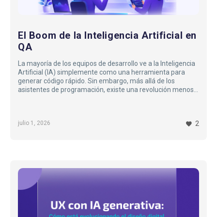
El Boom de la Inteligencia Artificial en
QA
La mayoría de los equipos de desarrollo ve a la Inteligencia
Artificial (IA) simplemente como una herramienta para
generar código rápido. Sin embargo, más allá de los
asistentes de programación, existe una revolución menos
ruidosa pero igualmente impactante en el ámbito del
Quality Assurance (QA). Aunque la IA suele asociarse a
predicciones complejas o generación de texto, su
julio 1, 2026
2
integración en la ingeniería de calidad se basa en principios
técnicos concretos: eficiencia, detección temprana de
anomalías y resiliencia en la automatización. Desde la
ingeniería de software, comprender cómo auditar y
aprovechar la IA es hoy un requisito fundamental…
UX
con
IA
Generativa: