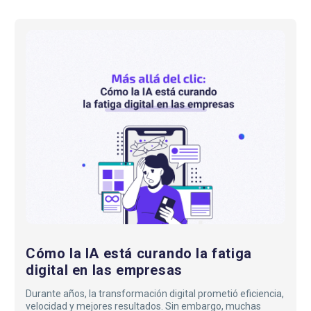
enfocar tu medición hacia resultados concretos…
Cómo
la
IA
está
curando
la
fatiga
digital
en
las
empresas
Cómo la IA está curando la fatiga
digital en las empresas
Durante años, la transformación digital prometió eficiencia,
velocidad y mejores resultados. Sin embargo, muchas