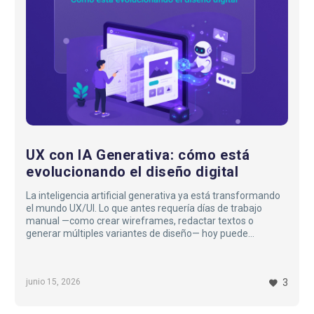
cómo
está
evolucionando
el
diseño
digital
UX con IA Generativa: cómo está
evolucionando el diseño digital
La inteligencia artificial generativa ya está transformando
el mundo UX/UI. Lo que antes requería días de trabajo
manual —como crear wireframes, redactar textos o
generar múltiples variantes de diseño— hoy puede
resolverse en cuestión de minutos gracias a herramientas
impulsadas por IA.
Pero el verdadero cambio no está solamente en la
junio 15, 2026
3
velocidad. La IA está modificando la forma en que los
equipos diseñan, iteran y toman decisiones…