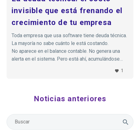
invisible que está frenando el
crecimiento de tu empresa
Toda empresa que usa software tiene deuda técnica.
La mayoría no sabe cuánto le está costando.
No aparece en el balance contable. No genera una
alerta en el sistema. Pero está ahí, acumulándose
silenciosamente cada vez que se elige una solución
1
rápida sobre una correcta, cada vez que se lanza una
funcionalidad sin documentarla, cada vez que se
parchea un error en lugar de resolverlo de raíz.
Noticias anteriores
Y en algún momento, esa deuda cobra…