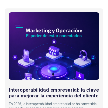
Interoperabilidad
empresarial:
la
clave
para
mejorar
la
experiencia
del
cliente
Interoperabilidad empresarial: la clave
para mejorar la experiencia del cliente
En 2026, la interoperabilidad empresarial se ha convertido