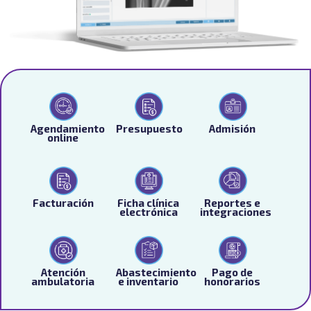
Agendamiento
Presupuesto
Admisión
online
Facturación
Ficha clínica
Reportes e
electrónica
integraciones
Atención
Abastecimiento
Pago de
ambulatoria
e inventario
honorarios