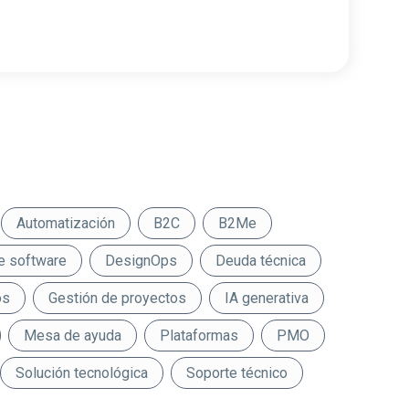
Automatización
B2C
B2Me
e software
DesignOps
Deuda técnica
os
Gestión de proyectos
IA generativa
Mesa de ayuda
Plataformas
PMO
Solución tecnológica
Soporte técnico