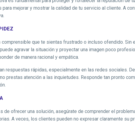
va es fundamental para proteger y fortalecer la reputación de tu
para mejorar y mostrar la calidad de tu servicio al cliente. A co
a.
PIDEZ
s comprensible que te sientas frustrado o incluso ofendido. Sin 
uede agravar la situación y proyectar una imagen poco profesio
ponder de manera racional y empática.
eran respuestas rápidas, especialmente en las redes sociales.
e no prestas atención a las inquietudes. Responde tan pronto com
ón.
MA
es de ofrecer una solución, asegúrate de comprender el problem
torias. A veces, los clientes pueden no expresar claramente su p