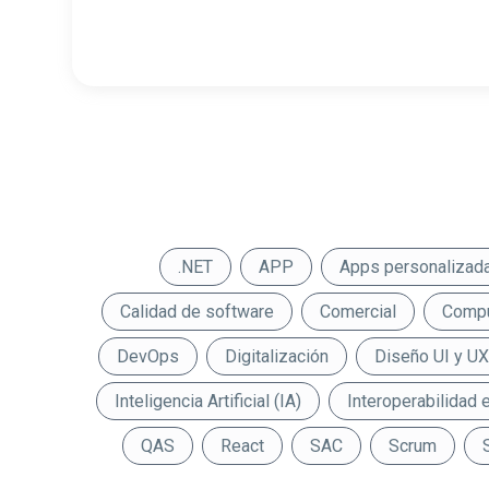
.NET
APP
Apps personalizad
Calidad de software
Comercial
Compu
DevOps
Digitalización
Diseño UI y UX
Inteligencia Artificial (IA)
Interoperabilidad 
QAS
React
SAC
Scrum