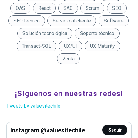
QAS
React
SAC
Scrum
SEO
SEO técnico
Servicio al cliente
Software
Solución tecnológica
Soporte técnico
Transact-SQL
UX/UI
UX Maturity
Venta
¡Síguenos en nuestras redes!
Tweets by valuesitechile
Instagram @valuesitechile
Seguir