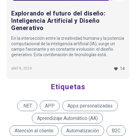
Explorando el futuro del diseño:
Inteligencia Artificial y Diseño
Generativo
En la intersección entre la creatividad humana y la potencia
computacional de la inteligencia artificial (IA), surge un
campo fascinante y en constante evolución: el diseño
generativo. Esta combinación de tecnologías está
redefiniendo la forma en que concebimos y desarrollamos
productos digitales, abriendo un mundo de posibilidades
abril 8, 2024
14
creativas y eficiencia en el proceso de diseño…
Etiquetas
.NET
APP
Apps personalizadas
Aprendizaje Automático (AA)
Atención al cliente
Automatización
B2C