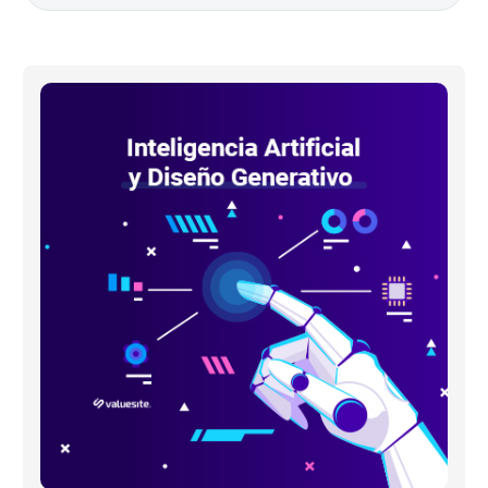
Explorando
el
futuro
del
diseño:
Inteligencia
Artificial
y
Diseño
Generativo