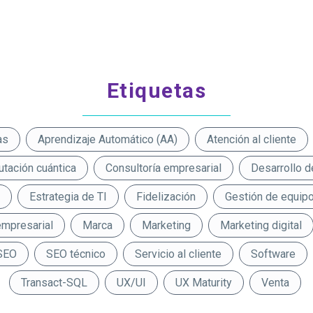
Etiquetas
as
Aprendizaje Automático (AA)
Atención al cliente
tación cuántica
Consultoría empresarial
Desarrollo d
Estrategia de TI
Fidelización
Gestión de equip
empresarial
Marca
Marketing
Marketing digital
SEO
SEO técnico
Servicio al cliente
Software
Transact-SQL
UX/UI
UX Maturity
Venta