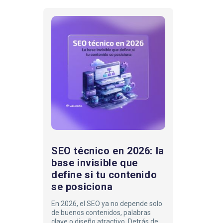
SEO
técnico
en
2026:
la
base
invisible
que
define
si
tu
SEO técnico en 2026: la
contenido
base invisible que
se
define si tu contenido
posiciona
se posiciona
En 2026, el SEO ya no depende solo
de buenos contenidos, palabras
clave o diseño atractivo. Detrás de