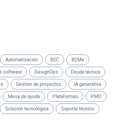
Automatización
B2C
B2Me
e software
DesignOps
Deuda técnica
os
Gestión de proyectos
IA generativa
Mesa de ayuda
Plataformas
PMO
Solución tecnológica
Soporte técnico