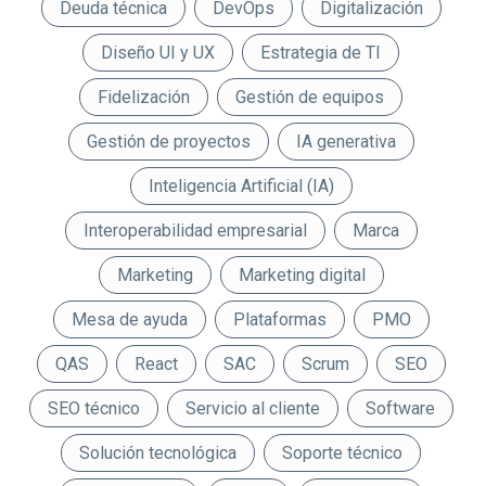
Deuda técnica
DevOps
Digitalización
Diseño UI y UX
Estrategia de TI
Fidelización
Gestión de equipos
Gestión de proyectos
IA generativa
Inteligencia Artificial (IA)
Interoperabilidad empresarial
Marca
Marketing
Marketing digital
Mesa de ayuda
Plataformas
PMO
QAS
React
SAC
Scrum
SEO
SEO técnico
Servicio al cliente
Software
Solución tecnológica
Soporte técnico