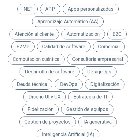
.NET
APP
Apps personalizadas
Aprendizaje Automático (AA)
Atención al cliente
Automatización
B2C
B2Me
Calidad de software
Comercial
Computación cuántica
Consultoría empresarial
Desarrollo de software
DesignOps
Deuda técnica
DevOps
Digitalización
Diseño UI y UX
Estrategia de TI
Fidelización
Gestión de equipos
Gestión de proyectos
IA generativa
Inteligencia Artificial (IA)