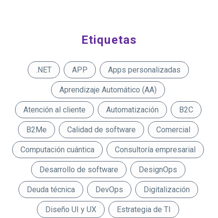
Etiquetas
.NET
APP
Apps personalizadas
Aprendizaje Automático (AA)
Atención al cliente
Automatización
B2C
B2Me
Calidad de software
Comercial
Computación cuántica
Consultoría empresarial
Desarrollo de software
DesignOps
Deuda técnica
DevOps
Digitalización
Diseño UI y UX
Estrategia de TI