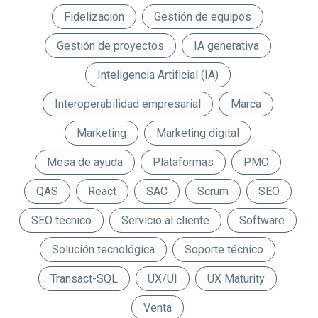
Fidelización
Gestión de equipos
Gestión de proyectos
IA generativa
Inteligencia Artificial (IA)
Interoperabilidad empresarial
Marca
Marketing
Marketing digital
Mesa de ayuda
Plataformas
PMO
QAS
React
SAC
Scrum
SEO
SEO técnico
Servicio al cliente
Software
Solución tecnológica
Soporte técnico
Transact-SQL
UX/UI
UX Maturity
Venta