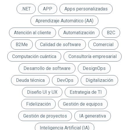
.NET
APP
Apps personalizadas
Aprendizaje Automático (AA)
Atención al cliente
Automatización
B2C
B2Me
Calidad de software
Comercial
Computación cuántica
Consultoría empresarial
Desarrollo de software
DesignOps
Deuda técnica
DevOps
Digitalización
Diseño UI y UX
Estrategia de TI
Fidelización
Gestión de equipos
Gestión de proyectos
IA generativa
Inteligencia Artificial (IA)