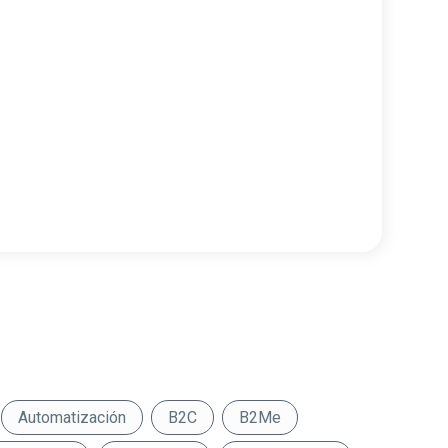
Automatización
B2C
B2Me