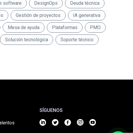
e software
DesignOps
Deuda técnica
os
Gestión de proyectos
IA generativa
Mesa de ayuda
Plataformas
PMO
Solución tecnológica
Soporte técnico
SÍGUENOS
alentos