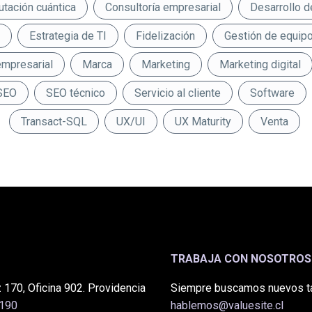
tación cuántica
Consultoría empresarial
Desarrollo d
Estrategia de TI
Fidelización
Gestión de equip
empresarial
Marca
Marketing
Marketing digital
SEO
SEO técnico
Servicio al cliente
Software
Transact-SQL
UX/UI
UX Maturity
Venta
TRABAJA CON NOSOTROS
 170, Oficina 902. Providencia
Siempre buscamos nuevos t
0190
hablemos@valuesite.cl